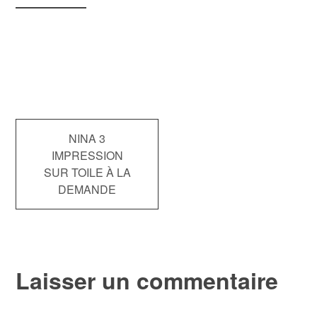
Navigation
NINA 3
IMPRESSION
de
SUR TOILE À LA
DEMANDE
l’article
Laisser un commentaire