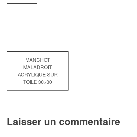
Navigation
MANCHOT
MALADROIT
de
ACRYLIQUE SUR
TOILE 30×30
l’article
Laisser un commentaire