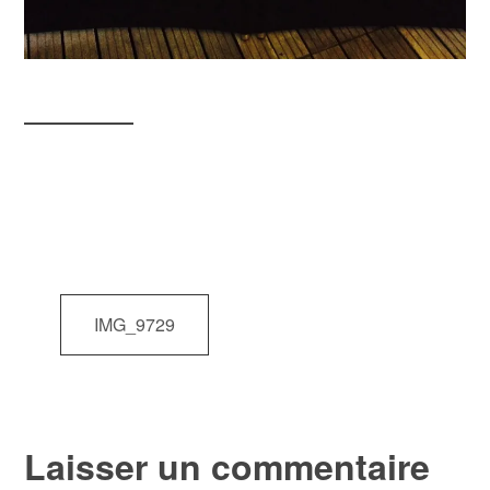
Navigation
IMG_9729
de
l’article
Laisser un commentaire