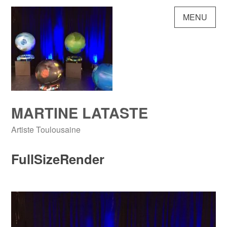
Skip
MENU
to
content
MARTINE LATASTE
Artiste Toulousaine
FullSizeRender