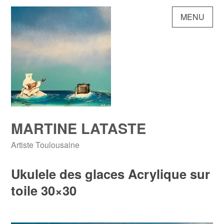
Skip
MENU
to
content
MARTINE LATASTE
Artiste Toulousaine
Ukulele des glaces Acrylique sur
toile 30×30