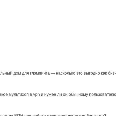
ульный дом
для глэмпинга — насколько это выгодно как биз
акое мультихоп в
vpn
и нужен ли он обычному пользовател
гает ли
ВПН
при работе с криптовалютными биржами?