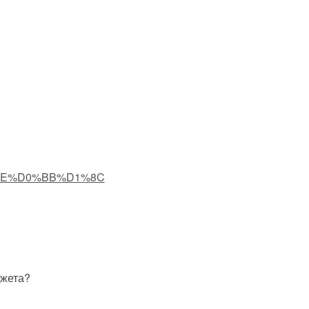
0%BE%D0%BB%D1%8C
жета?