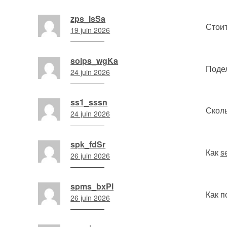
14
h
zps_lsSa
35
Стои
19 juin 2026
min
15
h
soips_wgKa
45
Подел
24 juin 2026
min
5
h
ss1_sssn
41
Сколь
24 juin 2026
min
5
h
spk_fdSr
41
Как
s
26 juin 2026
min
17
h
spms_bxPl
42
Как 
26 juin 2026
min
20
h