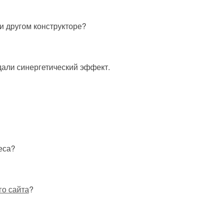
ли другом конструкторе?
али синергетический эффект.
еса?
о сайта
?