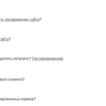
ать продвижение сайта
?
сайта
?
удалось получить?
Гео продвижение
вого клиента?
зированных кормов?