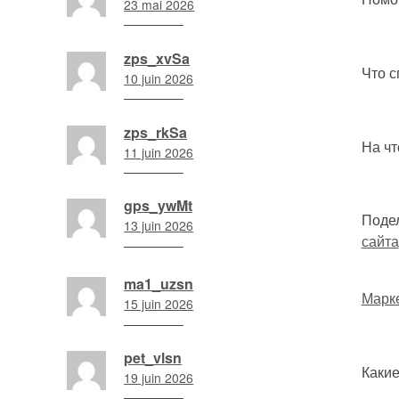
23 mai 2026
min
16
h
zps_xvSa
13
Что с
10 juin 2026
min
17
h
zps_rkSa
52
На чт
11 juin 2026
min
15
h
gps_ywMt
01
Подел
13 juin 2026
min
сайта
10
h
ma1_uzsn
17
Марке
15 juin 2026
min
18
h
pet_vlsn
10
Каки
19 juin 2026
min