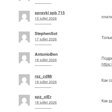
20
h
spravki spb 715
01
плат
15 juillet 2026
min
17
h
StephenSot
49
Толь
17 juillet 2026
min
12
h
AntonioBen
35
Подро
18 juillet 2026
min
http
0
h
rsz_cdMr
01
Как с
18 juillet 2026
min
4
h
spz_olEr
14
Как
s
18 juillet 2026
min
5