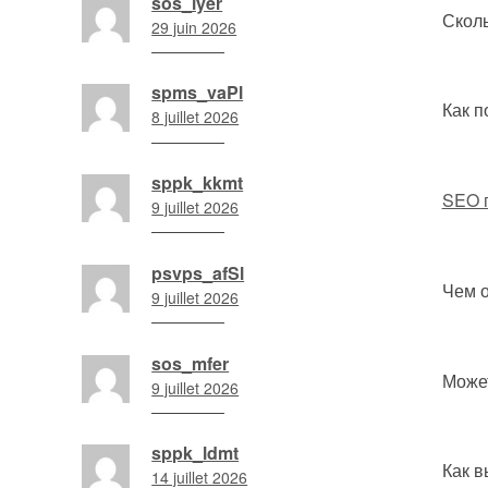
sos_iyer
09
Скол
29 juin 2026
min
6
h
spms_vaPl
27
Как 
8 juillet 2026
min
3
h
sppk_kkmt
16
SEO 
9 juillet 2026
min
19
h
psvps_afSl
10
Чем 
9 juillet 2026
min
19
h
sos_mfer
39
Може
9 juillet 2026
min
21
h
sppk_ldmt
00
Как в
14 juillet 2026
min