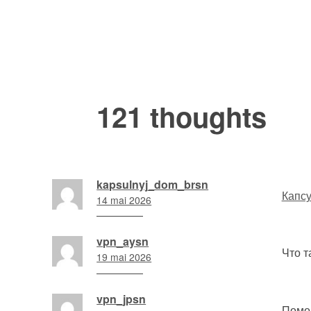
de
l’article
121 thoughts
kapsulnyj_dom_brsn
Капс
14 mai 2026
7
h
vpn_aysn
36
Что т
19 mai 2026
min
23
h
vpn_jpsn
17
Помо