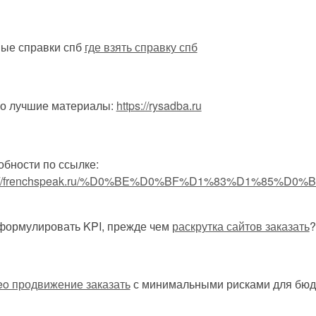
ные справки спб
где взять справку спб
ко лучшие материалы:
https://rysadba.ru
бности по ссылке:
s://frenchspeak.ru/%D0%BE%D0%BF%D1%83%D1%85%D
формулировать KPI, прежде чем
раскрутка сайтов заказать
?
eo продвижение заказать
с минимальными рисками для бюд