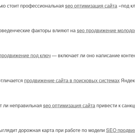
ько стоит профессиональная
seo оптимизация сайта
«под к
поведенческие факторы влияют на
seo продвижение молодог
продвижение под ключ
— включает ли оно написание контен
отличается
продвижение сайта в поисковых системах
Яндекс
т ли неправильная
seo оптимизация сайта
привести к санк
ыглядит дорожная карта при работе по модели
SEO продвиж