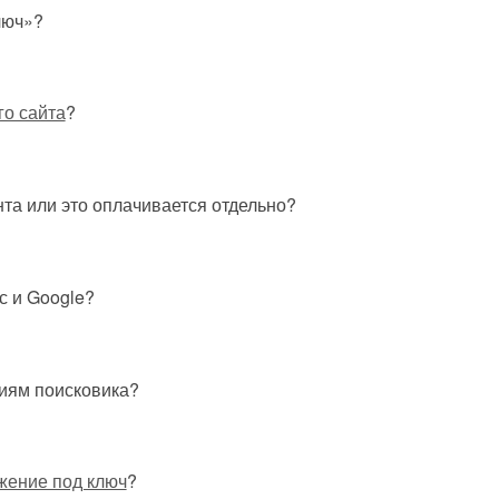
люч»?
о сайта
?
та или это оплачивается отдельно?
 и Google?
циям поисковика?
ение под ключ
?