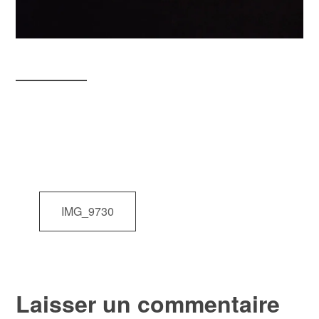
Navigation
IMG_9730
de
l’article
Laisser un commentaire