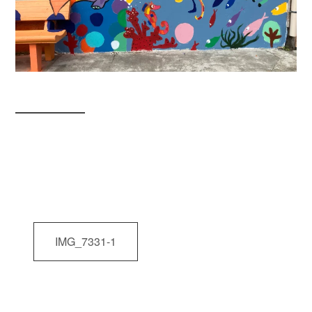
Navigation
IMG_7331-1
de